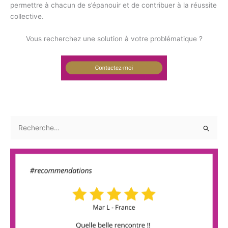
permettre à chacun de s’épanouir et de contribuer à la réussite
collective.
Vous recherchez une solution à votre problématique ?
R
e
c
h
e
r
c
h