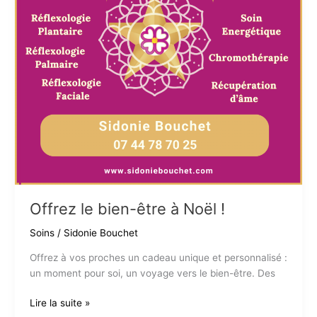
Offrez le bien-être à Noël !
Soins
/
Sidonie Bouchet
Offrez à vos proches un cadeau unique et personnalisé :
un moment pour soi, un voyage vers le bien-être. Des
Offrez
Lire la suite »