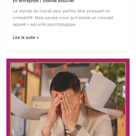
En entreprise
/
Sidonie Bouchet
Le monde du travail peut parfois être stressant et
compétitif. Mais saviez-vous qu’il existe un concept
appelé « sécurité psychologique
La
Lire la suite »
sécurité
psychologique
au
travail
:
un
environnement
sain
pour
tous