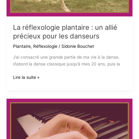
La réflexologie plantaire : un allié
précieux pour les danseurs
Plantaire
,
Réflexologie
/
Sidonie Bouchet
J’ai consacré une grande partie de ma vie à la danse,
d’abord la danse classique jusqu’à mes 20 ans, puis la
La
Lire la suite »
réflexologie
plantaire :
un
allié
précieux
pour
les
danseurs