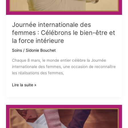
Journée internationale des
femmes : Célébrons le bien-être et
la force intérieure
Soins
/
Sidonie Bouchet
Chaque 8 mars, le monde entier célèbre la Journée
internationale des femmes, une occasion de reconnaître
les réalisations des femmes,
Journée
Lire la suite »
internationale
des
femmes
:
Célébrons
le