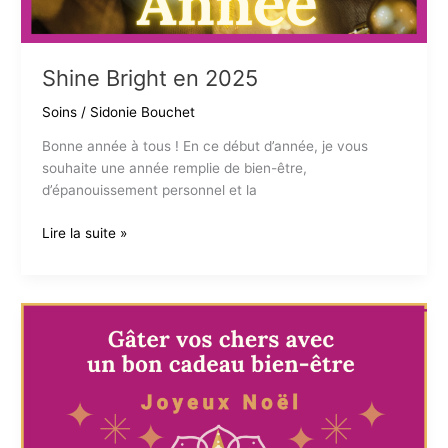
Shine Bright en 2025
Soins
/
Sidonie Bouchet
Bonne année à tous ! En ce début d’année, je vous
souhaite une année remplie de bien-être,
d’épanouissement personnel et la
Shine
Lire la suite »
Bright
en
2025