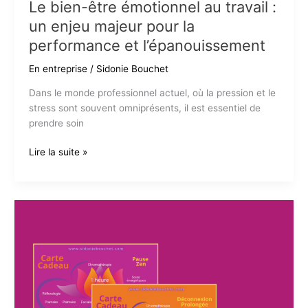
Le bien-être émotionnel au travail :
un enjeu majeur pour la
performance et l’épanouissement
En entreprise
/
Sidonie Bouchet
Dans le monde professionnel actuel, où la pression et le
stress sont souvent omniprésents, il est essentiel de
prendre soin
Le
Lire la suite »
bien-
être
émotionnel
au
travail
:
un
enjeu
majeur
pour