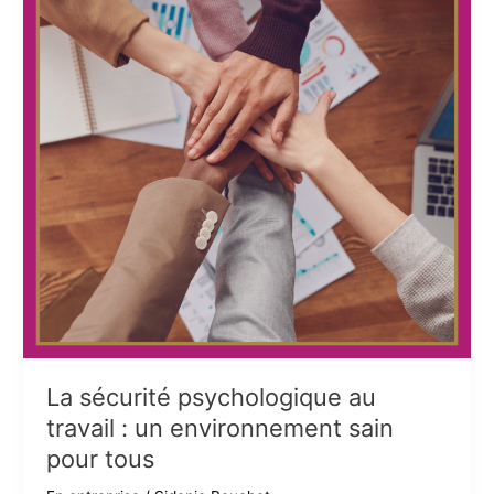
bien-
être
et
la
force
intérieure
La sécurité psychologique au
travail : un environnement sain
pour tous