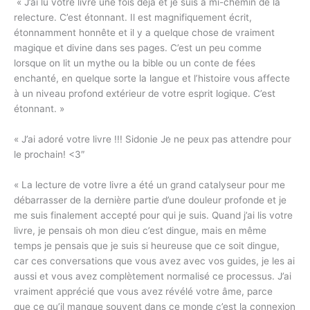
« J’ai lu votre livre une fois déjà et je suis à mi-chemin de la
relecture. C’est étonnant. Il est magnifiquement écrit,
étonnamment honnête et il y a quelque chose de vraiment
magique et divine dans ses pages. C’est un peu comme
lorsque on lit un mythe ou la bible ou un conte de fées
enchanté, en quelque sorte la langue et l’histoire vous affecte
à un niveau profond extérieur de votre esprit logique. C’est
étonnant. »
« J’ai adoré votre livre !!! Sidonie Je ne peux pas attendre pour
le prochain! <3″
« La lecture de votre livre a été un grand catalyseur pour me
débarrasser de la dernière partie d’une douleur profonde et je
me suis finalement accepté pour qui je suis. Quand j’ai lis votre
livre, je pensais oh mon dieu c’est dingue, mais en même
temps je pensais que je suis si heureuse que ce soit dingue,
car ces conversations que vous avez avec vos guides, je les ai
aussi et vous avez complètement normalisé ce processus. J’ai
vraiment apprécié que vous avez révélé votre âme, parce
que ce qu’il manque souvent dans ce monde c’est la connexion