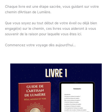
Chaque livre est une étape sacrée, vous guidant sur votre
chemin d’Artisan de Lumière.
Que vous soyez au tout début de votre éveil ou déjà bien
engagé(e) sur le chemin, ces livres vous aideront à vous
souvenir de la raison pour laquelle vous êtes ici.
Commencez votre voyage dès aujourd’hui…