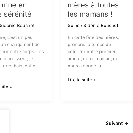
tomne en
mères à toutes
e sérénité
les mamans !
Sidonie Bouchet
Soins
/
Sidonie Bouchet
ne, c’est un peu
En cette fête des mères,
un changement de
prenons le temps de
pour notre corps. Les
célébrer notre premier
accourcissent, les
amour, notre maman, qui
tures baissent et
nous a donné la
Joyeuse
Lire la suite »
r
fête
suite »
ne
des
mères
à
é
toutes
les
2
Suivant
→
mamans