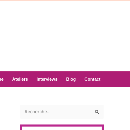
se
Ateliers
Interviews
Blog
Contact
R
e
c