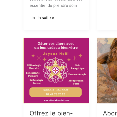
cadeau
essentiel de prendre soin
qui
fait
Le
Lire la suite »
toujour
bien-
plaisir
être
émotionnel
au
travail
:
un
enjeu
majeur
pour
la
performance
et
l’épanouissement
Offrez le bien-
Abor