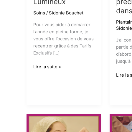
Lumineux
préc
dans
Soins
/
Sidonie Bouchet
Plantai
Pour vous aider à démarrer
Sidoni
l’année en pleine forme, je
vous offre l’occasion de vous
J’ai co
recentrer grâce à des Tarifs
partie 
Exclusifs […]
d’abord
jusqu’à
Pause
Lire la suite »
Sérénité
La
Lire la 
pour
réflexo
un
plantair
Noël
un
Lumineux
allié
précieu
pour
les
danseu