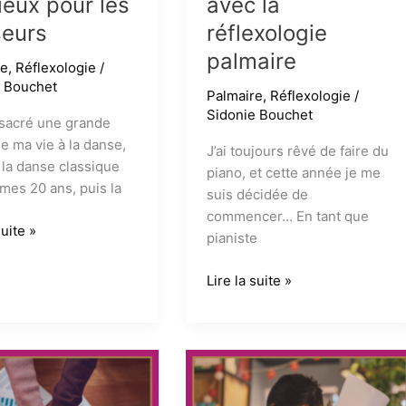
ieux pour les
avec la
eurs
réflexologie
palmaire
re
,
Réflexologie
/
e Bouchet
Palmaire
,
Réflexologie
/
Sidonie Bouchet
nsacré une grande
de ma vie à la danse,
J’ai toujours rêvé de faire du
 la danse classique
piano, et cette année je me
 mes 20 ans, puis la
suis décidée de
commencer… En tant que
suite »
pianiste
logie
e :
Pianistes,
Lire la suite »
prenez
soin
x
de
vos
mains
rs