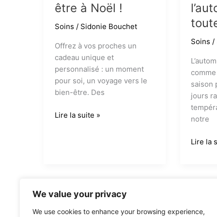
être à Noël !
l’au
tout
Soins
/
Sidonie Bouchet
Soins
/
Offrez à vos proches un
cadeau unique et
L’autom
personnalisé : un moment
comme 
pour soi, un voyage vers le
saison 
bien-être. Des
jours r
tempéra
Offrez
Lire la suite »
notre
le
bien-
Aborde
Lire la 
être
l’autom
à
en
Noël
toute
!
sérénit
We value your privacy
1
We use cookies to enhance your browsing experience,