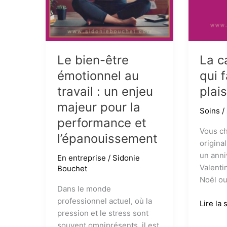
Le bien-être
La c
émotionnel au
qui f
travail : un enjeu
plais
majeur pour la
Soins
/
performance et
Vous c
l’épanouissement
origina
un anni
En entreprise
/
Sidonie
Valenti
Bouchet
Noël o
Dans le monde
professionnel actuel, où la
La
Lire la 
pression et le stress sont
carte
souvent omniprésents, il est