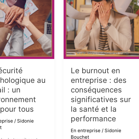
avec
la
réflexologie
palmaire
écurité
Le burnout en
hologique au
entreprise : des
il : un
conséquences
ronnement
significatives sur
 pour tous
la santé et la
performance
eprise
/
Sidonie
t
En entreprise
/
Sidonie
Bouchet