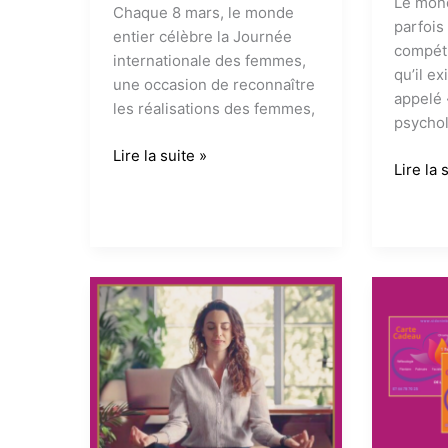
Le mond
Chaque 8 mars, le monde
parfois
entier célèbre la Journée
compéti
internationale des femmes,
qu’il e
une occasion de reconnaître
appelé 
les réalisations des femmes,
psycho
Journée
Lire la suite »
La
Lire la 
internationale
sécurit
des
psycho
femmes
au
:
travail
Célébrons
:
le
un
bien-
enviro
être
sain
et
pour
la
tous
force
intérieure