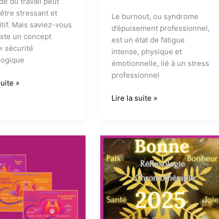
e du travail peut
 être stressant et
Le burnout, ou syndrome
tif. Mais saviez-vous
d’épuisement professionnel,
xiste un concept
est un état de fatigue
« sécurité
intense, physique et
logique
émotionnelle, lié à un stress
professionnel
suite »
é
Le
Lire la suite »
logique
burnout
en
entreprise
:
des
nnement
conséquences
significatives
sur
la
santé