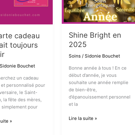
et
la
performance
Shine Bright en
arte cadeau
2025
ait toujours
ir
Soins
/
Sidonie Bouchet
Sidonie Bouchet
Bonne année à tous ! En ce
début d’année, je vous
herchez un cadeau
souhaite une année remplie
l et personnalisé pour
de bien-être,
versaire, le Saint-
d’épanouissement personnel
n, la fête des mères,
et la
u simplement pour
Shine
Lire la suite »
suite »
Bright
en