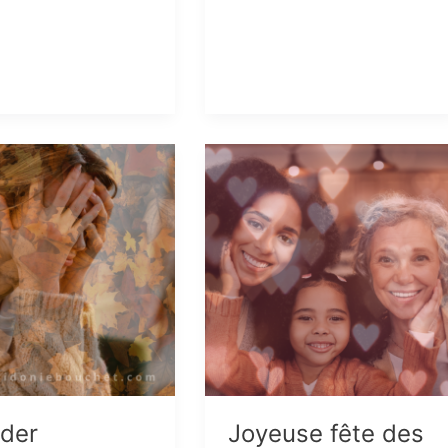
2025
s
der
Joyeuse fête des