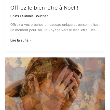
Offrez le bien-être à Noël !
Soins
/
Sidonie Bouchet
Offrez à vos proches un cadeau unique et personnalisé :
un moment pour soi, un voyage vers le bien-être. Des
Offrez
Lire la suite »
le
bien-
être
à
Noël
!