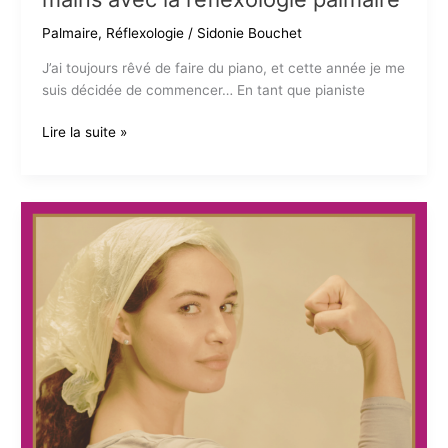
Palmaire
,
Réflexologie
/
Sidonie Bouchet
J’ai toujours rêvé de faire du piano, et cette année je me
suis décidée de commencer… En tant que pianiste
Pianistes,
Lire la suite »
prenez
soin
de
vos
mains
avec
la
réflexologie
palmaire