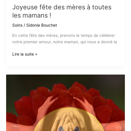
Joyeuse fête des mères à toutes
les mamans !
Soins
/
Sidonie Bouchet
En cette fête des mères, prenons le temps de célébrer
notre premier amour, notre maman, qui nous a donné la
Joyeuse
Lire la suite »
fête
des
mères
à
toutes
les
mamans
!