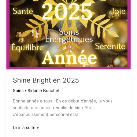
Shine Bright en 2025
Soins
/
Sidonie Bouchet
Bonne année à tous ! En ce début d’année, je vous
souhaite une année remplie de bien-être,
d’épanouissement personnel et la
Shine
Lire la suite »
Bright