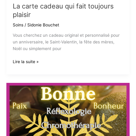
La carte cadeau qui fait toujours
plaisir
Soins
/
Sidonie Bouchet
Vous cherchez un cadeau original et personnalisé pour
un anniversaire, le Saint-Valentin, la fête des mères,
Noël ou simplement pour
La
Lire la suite »
carte
cadeau
qui
fait
toujours
plaisir