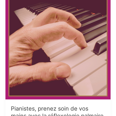
précieux
pour
les
danseurs
Pianistes, prenez soin de vos
mains avec la réflexologie palmaire