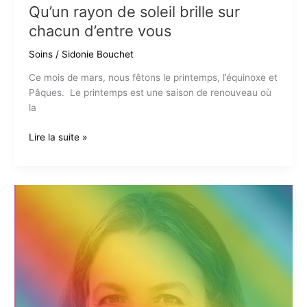
Qu’un rayon de soleil brille sur
chacun d’entre vous
Soins
/
Sidonie Bouchet
Ce mois de mars, nous fêtons le printemps, l’équinoxe et
Pâques. Le printemps est une saison de renouveau où
la
Qu’un
Lire la suite »
rayon
de
soleil
brille
sur
chacun
d’entre
vous