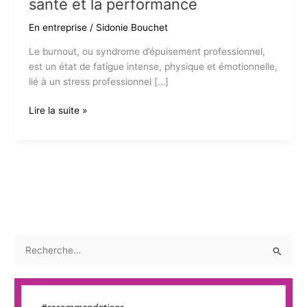
santé et la performance
En entreprise
/
Sidonie Bouchet
Le burnout, ou syndrome d’épuisement professionnel,
est un état de fatigue intense, physique et émotionnelle,
lié à un stress professionnel […]
Le
Lire la suite »
burnout
en
entreprise
:
des
conséquences
significatives
sur
R
la
e
santé
et
c
la
h
performance