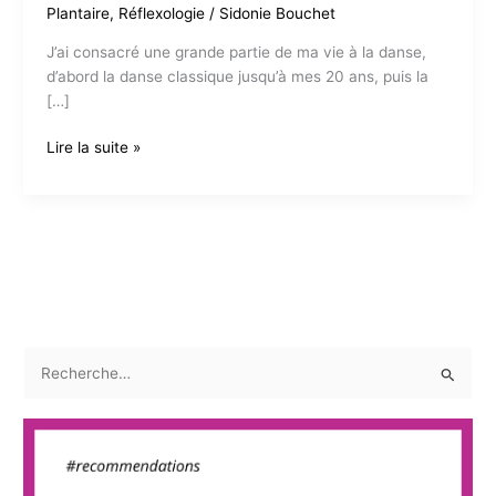
Plantaire
,
Réflexologie
/
Sidonie Bouchet
J’ai consacré une grande partie de ma vie à la danse,
d’abord la danse classique jusqu’à mes 20 ans, puis la
[…]
La
Lire la suite »
réflexologie
plantaire :
un
allié
précieux
pour
les
danseurs
R
e
c
h
e