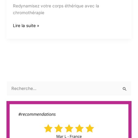
Redynamisez votre corps éthérique avec la
chromothérapie
La
Lire la suite »
couleur
pour
le
corps
lumineux
R
e
c
h
e
r
c