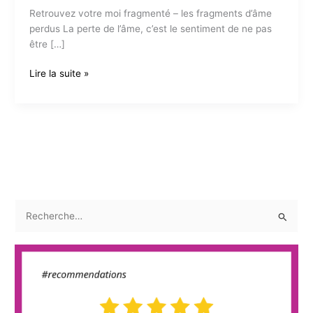
Retrouvez votre moi fragmenté – les fragments d’âme
perdus La perte de l’âme, c’est le sentiment de ne pas
être […]
La
Lire la suite »
Récupération
d’Âme
R
e
c
h
e
r