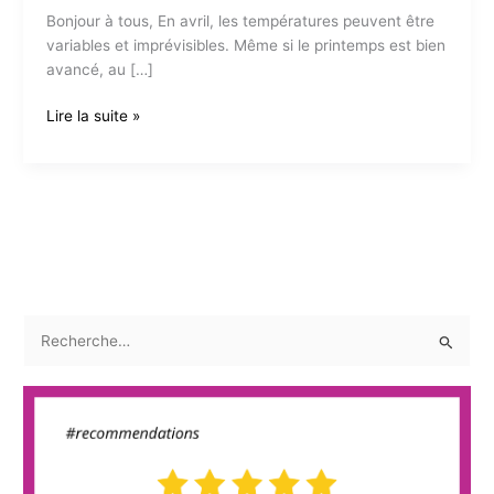
Bonjour à tous, En avril, les températures peuvent être
variables et imprévisibles. Même si le printemps est bien
avancé, au […]
Un
Lire la suite »
avril
plein
de
bonne
humeur
R
e
c
h
e
r