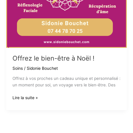
Offrez le bien-être à Noël !
Soins
/
Sidonie Bouchet
Offrez à vos proches un cadeau unique et personnalisé :
un moment pour soi, un voyage vers le bien-être. Des
Offrez
Lire la suite »
le
bien-
être
à
Noël