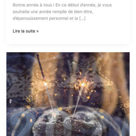
Bonne année à tous ! En ce début d’année, je vous
souhaite une année remplie de bien-être,
d’épanouissement personnel et la […]
Shine
Lire la suite »
Bright
en
2025