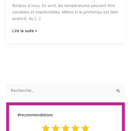
Bonjour à tous, En avril, les températures peuvent être
variables et imprévisibles. Même si le printemps est bien
avancé, au […]
Un
Lire la suite »
avril
plein
de
bonne
humeur
R
e
c
h
e
r