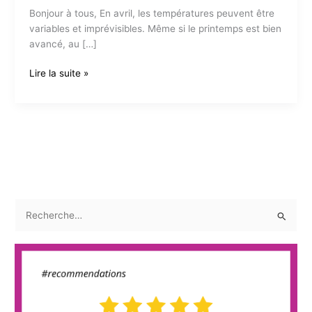
Bonjour à tous, En avril, les températures peuvent être
variables et imprévisibles. Même si le printemps est bien
avancé, au […]
Un
Lire la suite »
avril
plein
de
bonne
humeur
R
e
c
h
e
r