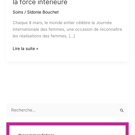
la force intérieure
Soins
/
Sidonie Bouchet
Chaque 8 mars, le monde entier célèbre la Journée
internationale des femmes, une occasion de reconnaître
les réalisations des femmes, […]
Journée
Lire la suite »
internationale
des
femmes
:
Célébrons
le
bien-
être
R
et
e
la
force
c
intérieure
h