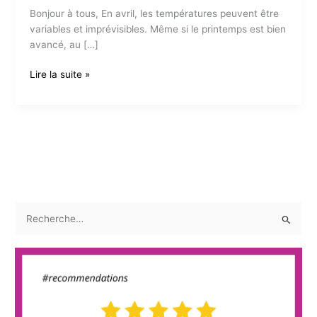
Bonjour à tous, En avril, les températures peuvent être
variables et imprévisibles. Même si le printemps est bien
avancé, au […]
Un
Lire la suite »
avril
plein
de
bonne
humeur
R
e
c
h
e
r