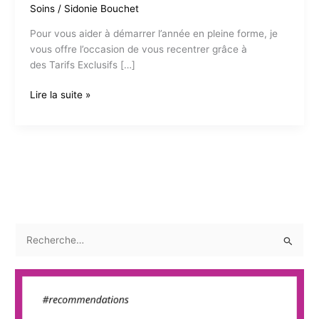
Soins
/
Sidonie Bouchet
Pour vous aider à démarrer l’année en pleine forme, je
vous offre l’occasion de vous recentrer grâce à
des Tarifs Exclusifs […]
Pause
Lire la suite »
Sérénité
pour
un
Noël
Lumineux
R
e
c
h
e