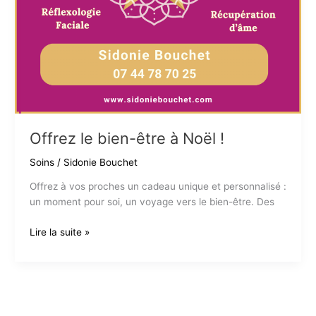
Offrez le bien-être à Noël !
Soins
/
Sidonie Bouchet
Offrez à vos proches un cadeau unique et personnalisé :
un moment pour soi, un voyage vers le bien-être. Des
Offrez
Lire la suite »
le
bien-
être
à
Noël