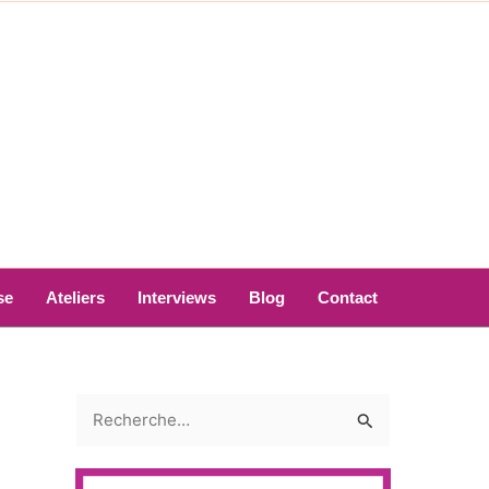
se
Ateliers
Interviews
Blog
Contact
R
e
c