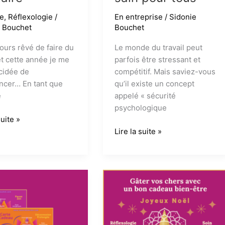
re
,
Réflexologie
/
En entreprise
/
Sidonie
e Bouchet
Bouchet
jours rêvé de faire du
Le monde du travail peut
et cette année je me
parfois être stressant et
cidée de
compétitif. Mais saviez-vous
cer… En tant que
qu’il existe un concept
e
appelé « sécurité
psychologique
es,
suite »
La
Lire la suite »
sécurité
psychologique
au
travail
:
un
logie
environnement