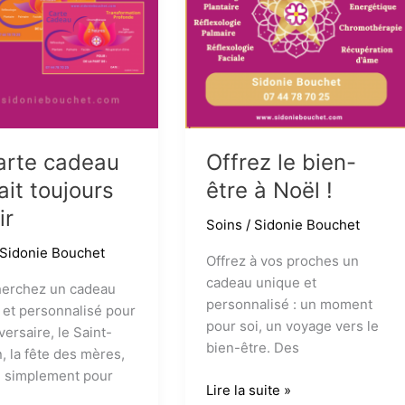
e
sain
pour
tous
arte cadeau
Offrez le bien-
ait toujours
être à Noël !
ir
Soins
/
Sidonie Bouchet
Sidonie Bouchet
Offrez à vos proches un
cadeau unique et
herchez un cadeau
personnalisé : un moment
l et personnalisé pour
pour soi, un voyage vers le
versaire, le Saint-
bien-être. Des
n, la fête des mères,
u simplement pour
Offrez
Lire la suite »