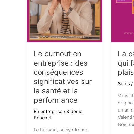
palmair
Le burnout en
La c
entreprise : des
qui f
conséquences
plais
significatives sur
Soins
/
la santé et la
Vous c
performance
origina
un anni
En entreprise
/
Sidonie
Valenti
Bouchet
Noël o
Le burnout, ou syndrome