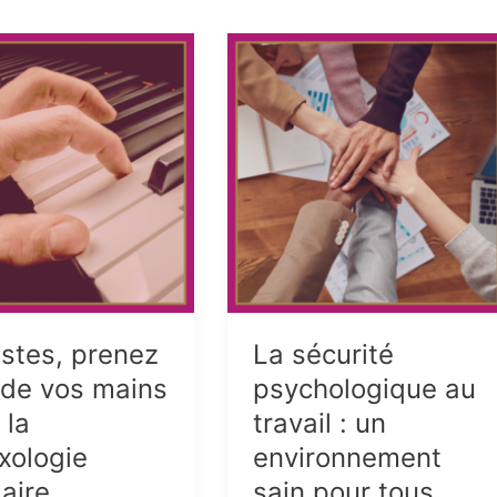
istes, prenez
La sécurité
 de vos mains
psychologique au
 la
travail : un
exologie
environnement
aire
sain pour tous