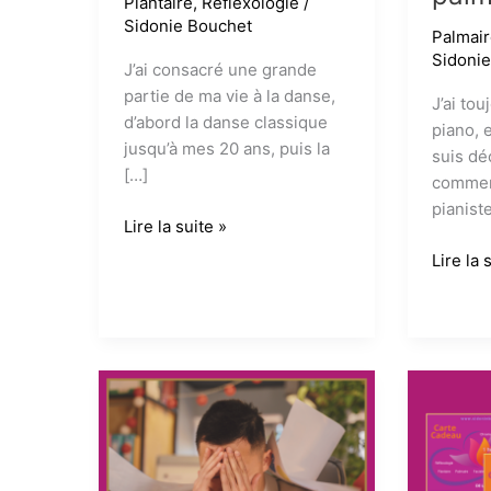
Plantaire
,
Réflexologie
/
Sidonie Bouchet
Palmai
Sidoni
J’ai consacré une grande
partie de ma vie à la danse,
J’ai tou
d’abord la danse classique
piano, 
jusqu’à mes 20 ans, puis la
suis dé
[…]
commen
pianist
La
Lire la suite »
réflexologie
Pianist
Lire la 
plantaire :
prenez
un
soin
allié
de
précieux
vos
pour
mains
les
avec
danseurs
la
réflexo