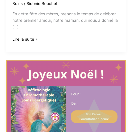
Soins
/
Sidonie Bouchet
En cette fête des mères, prenons le temps de célébrer
notre premier amour, notre maman, qui nous a donné la
[…]
Joyeuse
Lire la suite »
fête
des
mères
à
toutes
les
mamans
!