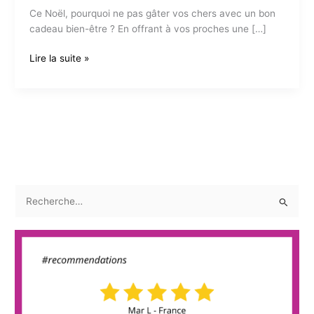
Ce Noël, pourquoi ne pas gâter vos chers avec un bon
cadeau bien-être ? En offrant à vos proches une […]
Joyeux
Lire la suite »
Noël
à
tous
!
R
e
c
h
e
r
c